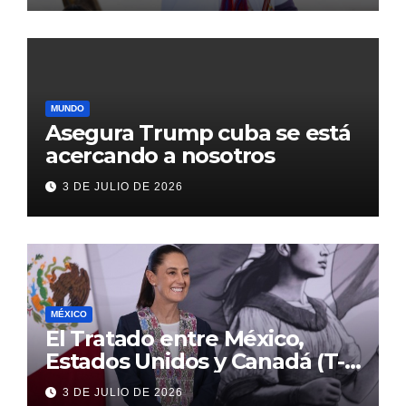
MUNDO
Asegura Trump cuba se está
acercando a nosotros
3 DE JULIO DE 2026
MÉXICO
El Tratado entre México,
Estados Unidos y Canadá (T-
MEC) se mantiene hasta el
3 DE JULIO DE 2026