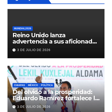
MUNDIAL2026
Reino Unido lanza
advertencia a sus aficionados
antes del México vs
3 DE JULIO DE 2026
Inglaterra en el Mundial 2026
CHIAPAS
MÉXICO
POLÍTICA
Del olvido a la prosperidad:
Eduardo Ramírez fortalece la
transformación de Aldama
3 DE JULIO DE 2026
con inversión histórica