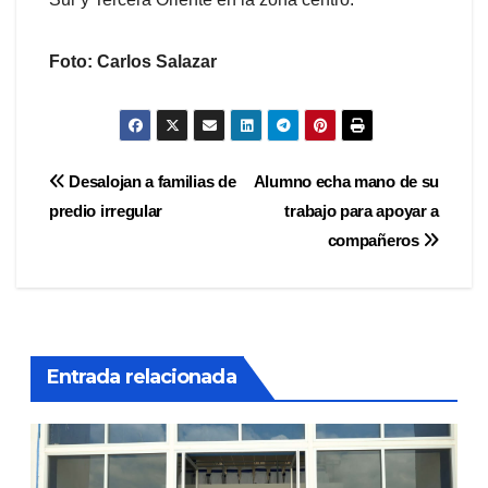
Foto: Carlos Salazar
Navegación
Desalojan a familias de
Alumno echa mano de su
predio irregular
trabajo para apoyar a
de
compañeros
entradas
Entrada relacionada