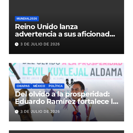
MUNDIAL2026
Reino Unido lanza
advertencia a sus aficionados
antes del México vs
3 DE JULIO DE 2026
Inglaterra en el Mundial 2026
CHIAPAS
MÉXICO
POLÍTICA
Del olvido a la prosperidad:
Eduardo Ramírez fortalece la
transformación de Aldama
3 DE JULIO DE 2026
con inversión histórica