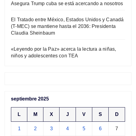
Asegura Trump cuba se está acercando a nosotros
El Tratado entre México, Estados Unidos y Canadá
(T-MEC) se mantiene hasta el 2036: Presidenta
Claudia Sheinbaum
«Leyendo por la Paz» acerca la lectura a niñas,
niños y adolescentes con TEA
septiembre 2025
L
M
X
J
V
S
D
1
2
3
4
5
6
7