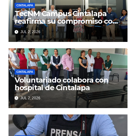
CINTALAPA
TecNM Campus Cintalapa
reafirma su compromiso con
la Excelencia Educativa al
JUL 2, 2026
inaugurar el edificio “Juan
Pablo Montes de Oca
Avendaño”
CINTALAPA
Voluntariado colabora con
hospital de Cintalapa
JUL 2, 2026