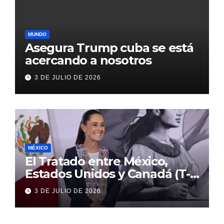
MUNDO
Asegura Trump cuba se está
acercando a nosotros
3 DE JULIO DE 2026
MÉXICO
El Tratado entre México,
Estados Unidos y Canadá (T-
MEC) se mantiene hasta el
3 DE JULIO DE 2026
2036: Presidenta Claudia
Sheinbaum