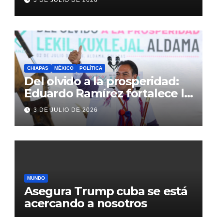
3 DE JULIO DE 2026
Inglaterra en el Mundial 2026
CHIAPAS
MÉXICO
POLÍTICA
Del olvido a la prosperidad:
Eduardo Ramírez fortalece la
transformación de Aldama
3 DE JULIO DE 2026
con inversión histórica
MUNDO
Asegura Trump cuba se está
acercando a nosotros