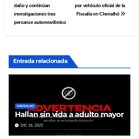
daño y continúan
por vehículo oficial de la
de
investigaciones tras
Fiscalía en Chenalhó
entradas
percance automovilístico
Entrada relacionada
CHENALHO
Hallan sin vida a adulto mayor
DIC 16, 2025