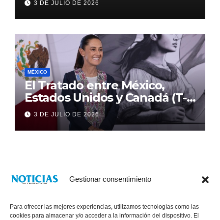
3 DE JULIO DE 2026
MÉXICO
El Tratado entre México,
Estados Unidos y Canadá (T-
MEC) se mantiene hasta el
3 DE JULIO DE 2026
2036: Presidenta Claudia
Sheinbaum
Gestionar consentimiento
Para ofrecer las mejores experiencias, utilizamos tecnologías como las
cookies para almacenar y/o acceder a la información del dispositivo. El