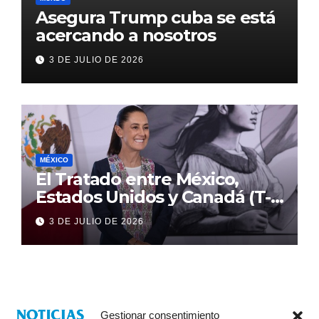
Asegura Trump cuba se está
acercando a nosotros
3 DE JULIO DE 2026
MÉXICO
El Tratado entre México,
Estados Unidos y Canadá (T-
MEC) se mantiene hasta el
3 DE JULIO DE 2026
2036: Presidenta Claudia
Sheinbaum
Gestionar consentimiento