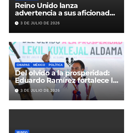
Reino Unido lanza
advertencia a sus aficionados
antes del México vs
3 DE JULIO DE 2026
Inglaterra en el Mundial 2026
CHIAPAS
MÉXICO
POLÍTICA
Del olvido a la prosperidad:
Eduardo Ramírez fortalece la
transformación de Aldama
3 DE JULIO DE 2026
con inversión histórica
MUNDO