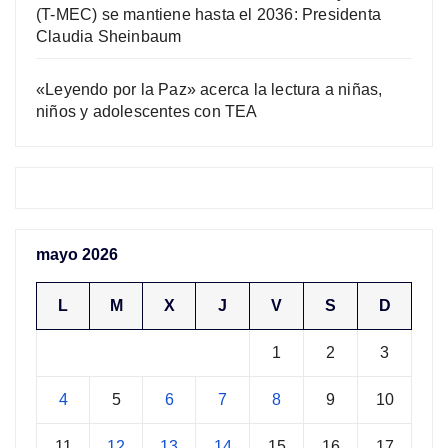
(T-MEC) se mantiene hasta el 2036: Presidenta
Claudia Sheinbaum
«Leyendo por la Paz» acerca la lectura a niñas,
niños y adolescentes con TEA
mayo 2026
L
M
X
J
V
S
D
1
2
3
4
5
6
7
8
9
10
11
12
13
14
15
16
17