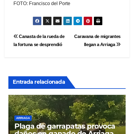
FOTO: Francisco del Porte
Navegación
Canasta de la rueda de
Caravana de migrantes
la fortuna se desprendió
llegan a Arriaga
de
entradas
Entrada relacionada
ARRIAGA
Plaga de garrapatas provoca
daños en ganado de Arriaga