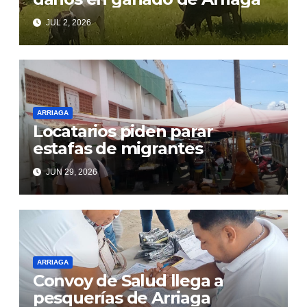
JUL 2, 2026
ARRIAGA
Locatarios piden parar
estafas de migrantes
JUN 29, 2026
ARRIAGA
Convoy de Salud llega a
pesquerías de Arriaga