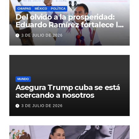
CHIAPAS
MÉXICO
POLÍTICA
Del olvido a la prosperidad:
Eduardo Ramírez fortalece la
transformación de Aldama
3 DE JULIO DE 2026
con inversión histórica
MUNDO
Asegura Trump cuba se está
acercando a nosotros
3 DE JULIO DE 2026