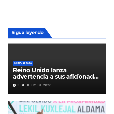
Sigue leyendo
MUNDIAL2026
Reino Unido lanza
advertencia a sus aficionados
antes del México vs
3 DE JULIO DE 2026
Inglaterra en el Mundial 2026