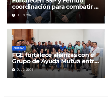
Fortalecen SSP y Femdo
coordinación para combatir la
delincuencia organizada
JUL 3, 2026
CHIAPAS
FGE fortalece alianzas con el
Grupo de Ayuda Mutua entre
Autoridades y Comercio
JUL 3, 2026
(GAMAC)