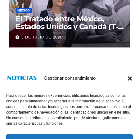
MÉXICO
El Tratado entre México,
Estados Unidos y Canadá (T-
MEC) se mantiene hasta el
3 DE JULIO DE 2026
2036: Presidenta Claudia
Sheinbaum
Gestionar consentimiento
Para ofrecer las mejores experiencias, utilizamos tecnologías como las
cookies para almacenar y/o acceder a la información del dispositivo. El
consentimiento de estas tecnologías nos permitirá procesar datos como el
comportamiento de navegación o las identificaciones únicas en este sitio.
No consentir o retirar el consentimiento, puede afectar negativamente a
® Derechos Reservados 2026
|
Noticias Voz E Imagen de Chiapas.
ciertas características y funciones.
11a Calle Poniente Sur No. 960, Col. Las Terrazas, Tuxtla Gutiérrez,