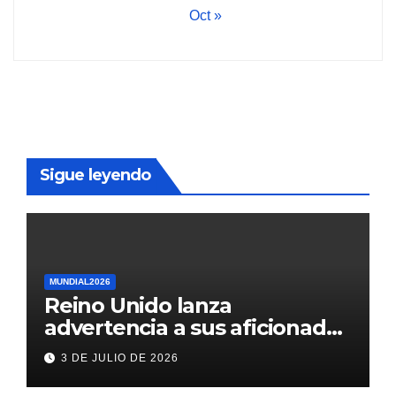
Oct »
Sigue leyendo
MUNDIAL2026
Reino Unido lanza
advertencia a sus aficionados
antes del México vs
3 DE JULIO DE 2026
Inglaterra en el Mundial 2026