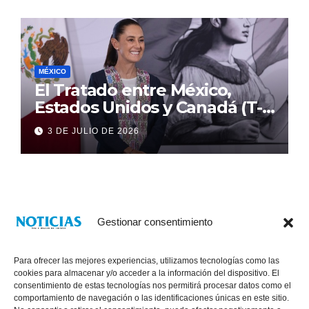
MÉXICO
El Tratado entre México,
Estados Unidos y Canadá (T-
MEC) se mantiene hasta el
3 DE JULIO DE 2026
2036: Presidenta Claudia
Sheinbaum
Gestionar consentimiento
Para ofrecer las mejores experiencias, utilizamos tecnologías como las
cookies para almacenar y/o acceder a la información del dispositivo. El
consentimiento de estas tecnologías nos permitirá procesar datos como el
comportamiento de navegación o las identificaciones únicas en este sitio.