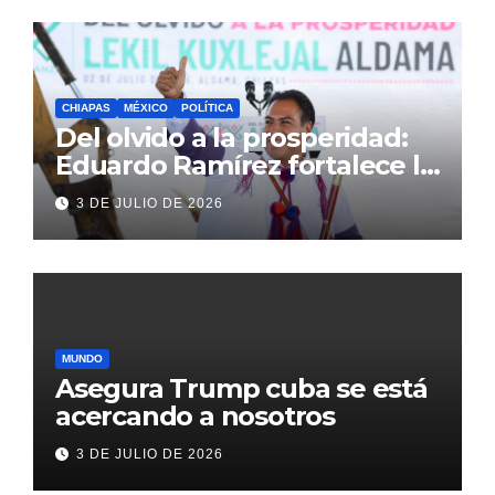
CHIAPAS
MÉXICO
POLÍTICA
Del olvido a la prosperidad:
Eduardo Ramírez fortalece la
transformación de Aldama
3 DE JULIO DE 2026
con inversión histórica
MUNDO
Asegura Trump cuba se está
acercando a nosotros
3 DE JULIO DE 2026