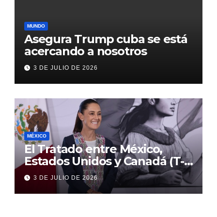
MUNDO
Asegura Trump cuba se está
acercando a nosotros
3 DE JULIO DE 2026
MÉXICO
El Tratado entre México,
Estados Unidos y Canadá (T-
MEC) se mantiene hasta el
3 DE JULIO DE 2026
2036: Presidenta Claudia
Sheinbaum