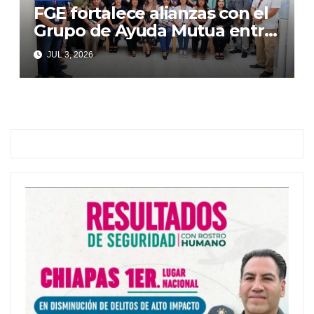
FGE fortalece alianzas con el
Grupo de Ayuda Mutua entre
Autoridades y Comercio
JUL 3, 2026
(GAMAC)