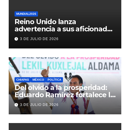
MUNDIAL2026
Reino Unido lanza
advertencia a sus aficionados
antes del México vs
3 DE JULIO DE 2026
Inglaterra en el Mundial 2026
CHIAPAS
MÉXICO
POLÍTICA
Del olvido a la prosperidad:
Eduardo Ramírez fortalece la
transformación de Aldama
3 DE JULIO DE 2026
con inversión histórica