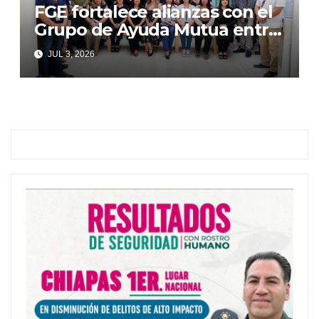
FGE fortalece alianzas con el
Grupo de Ayuda Mutua entre
Autoridades y Comercio
JUL 3, 2026
(GAMAC)