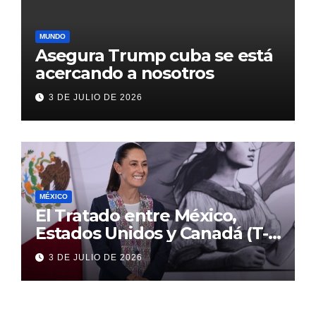
MUNDO
Asegura Trump cuba se está
acercando a nosotros
3 DE JULIO DE 2026
MÉXICO
El Tratado entre México,
Estados Unidos y Canadá (T-
MEC) se mantiene hasta el
3 DE JULIO DE 2026
2036: Presidenta Claudia
Sheinbaum