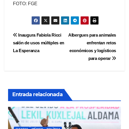
FOTO: FGE
Navegación
Inaugura Fabiola Ricci
Albergues para animales
salón de usos múltiples en
enfrentan retos
de
La Esperanza
económicos y logísticos
entradas
para operar
Entrada relacionada