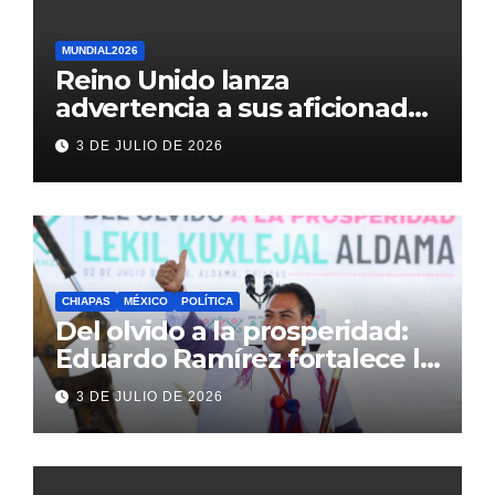
MUNDIAL2026
Reino Unido lanza
advertencia a sus aficionados
antes del México vs
3 DE JULIO DE 2026
Inglaterra en el Mundial 2026
CHIAPAS
MÉXICO
POLÍTICA
Del olvido a la prosperidad:
Eduardo Ramírez fortalece la
transformación de Aldama
3 DE JULIO DE 2026
con inversión histórica