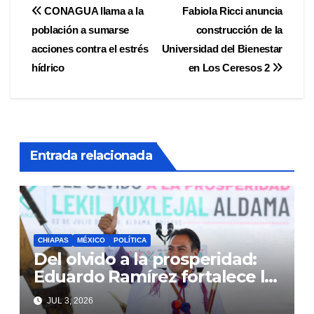
Navegación
CONAGUA llama a la
Fabiola Ricci anuncia
población a sumarse
construcción de la
de
acciones contra el estrés
Universidad del Bienestar
entradas
hídrico
en Los Ceresos 2
Entrada relacionada
CHIAPAS
MÉXICO
POLÍTICA
Del olvido a la prosperidad:
Eduardo Ramírez fortalece la
transformación de Aldama
JUL 3, 2026
con inversión histórica