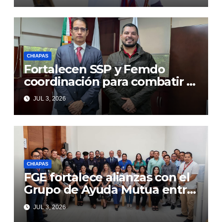
CHIAPAS
Fortalecen SSP y Femdo
coordinación para combatir la
delincuencia organizada
JUL 3, 2026
CHIAPAS
FGE fortalece alianzas con el
Grupo de Ayuda Mutua entre
Autoridades y Comercio
JUL 3, 2026
(GAMAC)