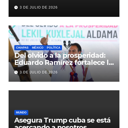
antes del México vs
3 DE JULIO DE 2026
Inglaterra en el Mundial 2026
CHIAPAS
MÉXICO
POLÍTICA
Del olvido a la prosperidad:
Eduardo Ramírez fortalece la
transformación de Aldama
3 DE JULIO DE 2026
con inversión histórica
MUNDO
Asegura Trump cuba se está
acercando a nosotros