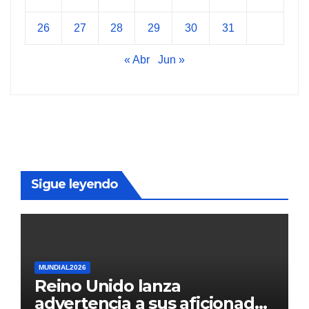
26
27
28
29
30
31
« Abr
Jun »
Sigue leyendo
MUNDIAL2026
Reino Unido lanza
advertencia a sus aficionados