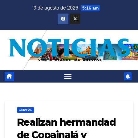
Saltar
9 de agosto de 2026
5:16 am
al
contenido
CHIAPAS
Realizan hermandad
de Copainalá y