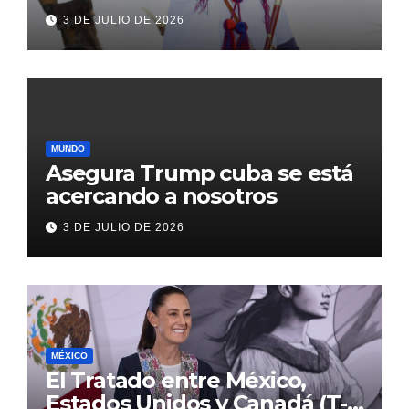
transformación de Aldama
3 DE JULIO DE 2026
con inversión histórica
MUNDO
Asegura Trump cuba se está
acercando a nosotros
3 DE JULIO DE 2026
MÉXICO
El Tratado entre México,
Estados Unidos y Canadá (T-