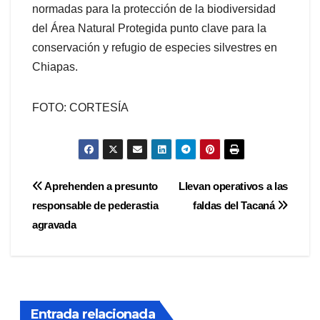
normadas para la protección de la biodiversidad
del Área Natural Protegida punto clave para la
conservación y refugio de especies silvestres en
Chiapas.
FOTO: CORTESÍA
Navegación
Aprehenden a presunto
Llevan operativos a las
responsable de pederastia
faldas del Tacaná
de
agravada
entradas
Entrada relacionada