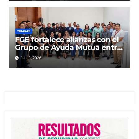
CHIAPAS
FGE fortalece alianzas con el
Grupo de Ayuda Mutua entre
Autoridades y Comercio
JUL 3, 2026
(GAMAC)