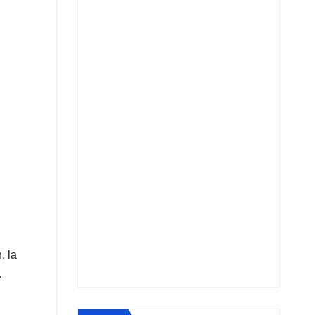
, la
.