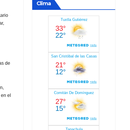
Clima
ario
r,
as de
n,
 en el