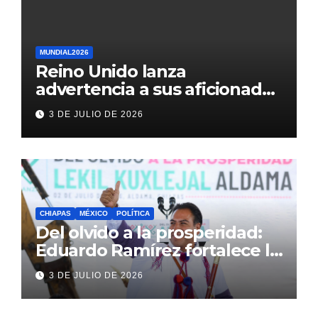
MUNDIAL2026
Reino Unido lanza
advertencia a sus aficionados
antes del México vs
3 DE JULIO DE 2026
Inglaterra en el Mundial 2026
CHIAPAS
MÉXICO
POLÍTICA
Del olvido a la prosperidad:
Eduardo Ramírez fortalece la
transformación de Aldama
3 DE JULIO DE 2026
con inversión histórica