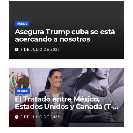
MUNDO
Asegura Trump cuba se está
acercando a nosotros
3 DE JULIO DE 2026
MÉXICO
El Tratado entre México,
Estados Unidos y Canadá (T-
MEC) se mantiene hasta el
3 DE JULIO DE 2026
2036: Presidenta Claudia
Sheinbaum