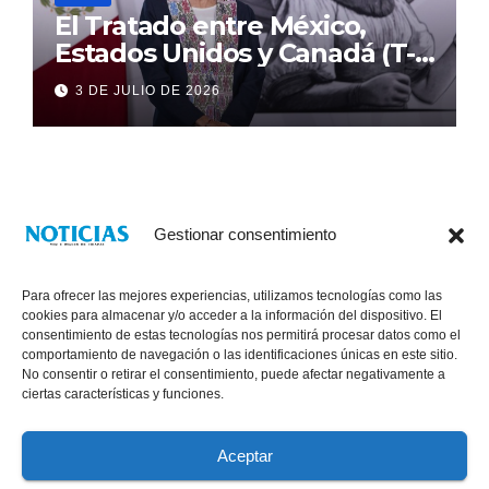
El Tratado entre México,
Estados Unidos y Canadá (T-
MEC) se mantiene hasta el
3 DE JULIO DE 2026
2036: Presidenta Claudia
Sheinbaum
Gestionar consentimiento
Para ofrecer las mejores experiencias, utilizamos tecnologías como las
cookies para almacenar y/o acceder a la información del dispositivo. El
consentimiento de estas tecnologías nos permitirá procesar datos como el
comportamiento de navegación o las identificaciones únicas en este sitio.
No consentir o retirar el consentimiento, puede afectar negativamente a
® Derechos Reservados 2026
|
Noticias Voz E Imagen de Chiapas.
ciertas características y funciones.
11a Calle Poniente Sur No. 960, Col. Las Terrazas, Tuxtla Gutiérrez,
Chiapas. VENTAS: 961 6120154
Aceptar