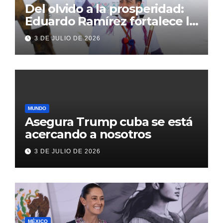
Del olvido a la prosperidad:
Eduardo Ramírez fortalece la
transformación de Aldama
3 DE JULIO DE 2026
con inversión histórica
MUNDO
Asegura Trump cuba se está
acercando a nosotros
3 DE JULIO DE 2026
MÉXICO