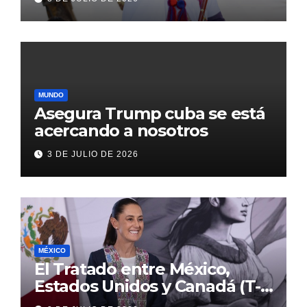
con inversión histórica
MUNDO
Asegura Trump cuba se está
acercando a nosotros
3 DE JULIO DE 2026
MÉXICO
El Tratado entre México,
Estados Unidos y Canadá (T-
MEC) se mantiene hasta el