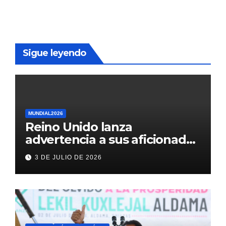
Sigue leyendo
MUNDIAL2026
Reino Unido lanza
advertencia a sus aficionados
antes del México vs
3 DE JULIO DE 2026
Inglaterra en el Mundial 2026