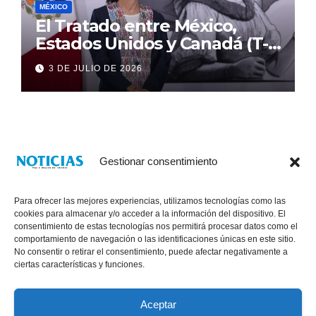
MÉXICO
El Tratado entre México,
Estados Unidos y Canadá (T-
MEC) se mantiene hasta el
3 DE JULIO DE 2026
2036: Presidenta Claudia
Sheinbaum
Gestionar consentimiento
Para ofrecer las mejores experiencias, utilizamos tecnologías como las
cookies para almacenar y/o acceder a la información del dispositivo. El
consentimiento de estas tecnologías nos permitirá procesar datos como el
comportamiento de navegación o las identificaciones únicas en este sitio.
No consentir o retirar el consentimiento, puede afectar negativamente a
® Derechos Reservados 2026
|
Noticias Voz E Imagen de Chiapas.
ciertas características y funciones.
11a Calle Poniente Sur No. 960, Col. Las Terrazas, Tuxtla Gutiérrez,
Chiapas. VENTAS: 961 6120154
Aceptar