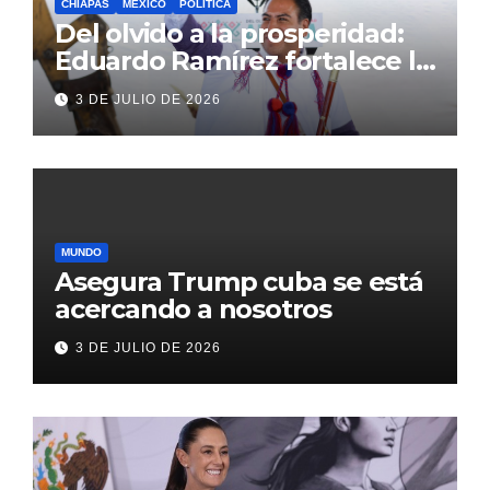
CHIAPAS
MÉXICO
POLÍTICA
Del olvido a la prosperidad:
Eduardo Ramírez fortalece la
transformación de Aldama
3 DE JULIO DE 2026
con inversión histórica
MUNDO
Asegura Trump cuba se está
acercando a nosotros
3 DE JULIO DE 2026