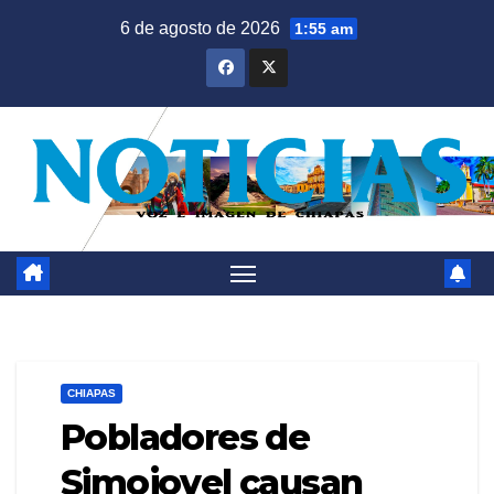
Saltar
6 de agosto de 2026
1:55 am
al
contenido
CHIAPAS
Pobladores de
Simojovel causan