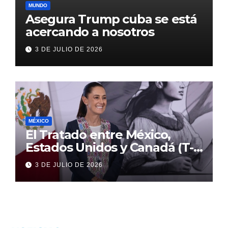
MUNDO
Asegura Trump cuba se está
acercando a nosotros
3 DE JULIO DE 2026
MÉXICO
El Tratado entre México,
Estados Unidos y Canadá (T-
MEC) se mantiene hasta el
3 DE JULIO DE 2026
2036: Presidenta Claudia
Sheinbaum