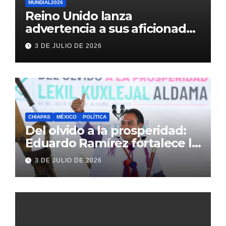
MUNDIAL2026
Reino Unido lanza
advertencia a sus aficionados
antes del México vs
3 DE JULIO DE 2026
Inglaterra en el Mundial 2026
CHIAPAS
MÉXICO
POLÍTICA
Del olvido a la prosperidad:
Eduardo Ramírez fortalece la
transformación de Aldama
3 DE JULIO DE 2026
con inversión histórica