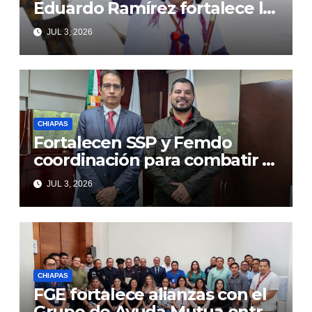
Eduardo Ramírez fortalece la
transformación de Aldama
JUL 3, 2026
con inversión histórica
CHIAPAS
Fortalecen SSP y Femdo
coordinación para combatir la
delincuencia organizada
JUL 3, 2026
CHIAPAS
FGE fortalece alianzas con el
Grupo de Ayuda Mutua entre