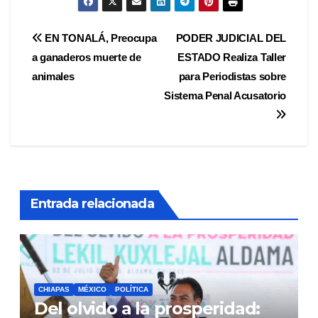
Navegación
EN TONALÁ, Preocupa
PODER JUDICIAL DEL
a ganaderos muerte de
ESTADO Realiza Taller
de
animales
para Periodistas sobre
entradas
Sistema Penal Acusatorio
Entrada relacionada
CHIAPAS
MÉXICO
POLÍTICA
Del olvido a la prosperidad: