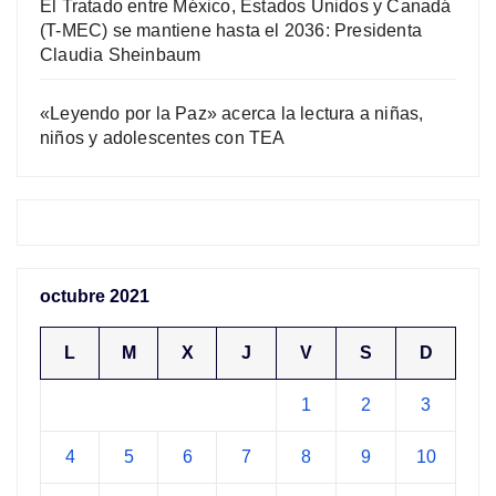
El Tratado entre México, Estados Unidos y Canadá
(T-MEC) se mantiene hasta el 2036: Presidenta
Claudia Sheinbaum
«Leyendo por la Paz» acerca la lectura a niñas,
niños y adolescentes con TEA
octubre 2021
L
M
X
J
V
S
D
1
2
3
4
5
6
7
8
9
10