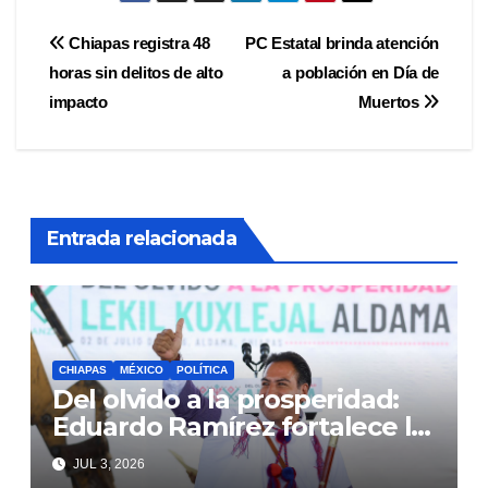
Navegación
Chiapas registra 48
PC Estatal brinda atención
horas sin delitos de alto
a población en Día de
de
impacto
Muertos
entradas
Entrada relacionada
CHIAPAS
MÉXICO
POLÍTICA
Del olvido a la prosperidad:
Eduardo Ramírez fortalece la
transformación de Aldama
JUL 3, 2026
con inversión histórica