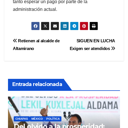
tanto esperar un pago por parte de la
administración actual.
Navegación
Retienen al alcalde de
SIGUEN EN LUCHA
Altamirano
Exigen ser atendidos
de
entradas
Entrada relacionada
CHIAPAS
MÉXICO
POLÍTICA
Del olvido a la prosperidad: