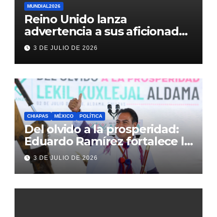
MUNDIAL2026
Reino Unido lanza
advertencia a sus aficionados
antes del México vs
3 DE JULIO DE 2026
Inglaterra en el Mundial 2026
CHIAPAS
MÉXICO
POLÍTICA
Del olvido a la prosperidad:
Eduardo Ramírez fortalece la
transformación de Aldama
3 DE JULIO DE 2026
con inversión histórica