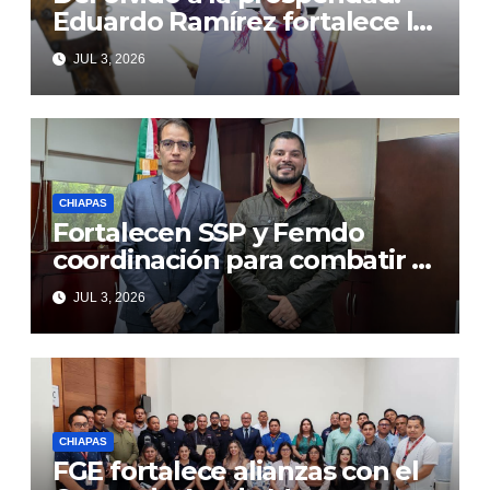
Eduardo Ramírez fortalece la
transformación de Aldama
JUL 3, 2026
con inversión histórica
CHIAPAS
Fortalecen SSP y Femdo
coordinación para combatir la
delincuencia organizada
JUL 3, 2026
CHIAPAS
FGE fortalece alianzas con el