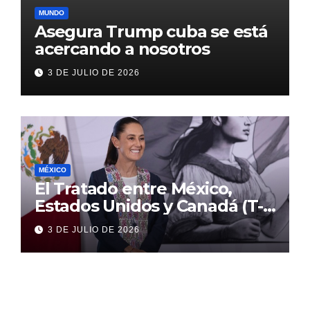
MUNDO
Asegura Trump cuba se está
acercando a nosotros
3 DE JULIO DE 2026
MÉXICO
El Tratado entre México,
Estados Unidos y Canadá (T-
MEC) se mantiene hasta el
3 DE JULIO DE 2026
2036: Presidenta Claudia
Sheinbaum